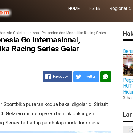
Regional
HOME
Politik
⏬
Hal
 Go Internasional, Pertamina dan Mandalika Racing Series Gelar Kejurnas Sportbike
esia Go Internasional,
ka Racing Series Gelar
Bera
Facebook
Twitter
Pega
HUT 
Hidu
3 har
 Sportbike putaran kedua bakal digelar di Sirkuit
4. Gelaran ini merupakan bentuk dukungan
Lan
ng Series terhadap pembalap muda Indonesia.