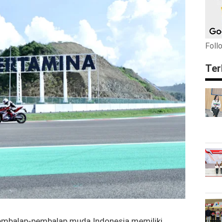
Foll
Ter
embalap-pembalap
muda Indonesia memiliki